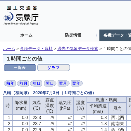
ホーム
防災情報
各種データ・
ホーム
>
各種データ・資料
>
過去の気象データ検索
>
１時間ごとの
１時間ごとの値
八幡（福岡県) 2020年7月3日（１時間ごとの値）
風速・風向
露点
降水量
気温
蒸気圧
湿度
時
温度
平均風速
(mm)
(℃)
(hPa)
(％)
風向
(℃)
(m/s)
1
0.0
23.3
///
///
///
0.8
西北西
2
0.0
23.7
///
///
///
1.8
南南東
3
0.0
22.9
///
///
///
1.4
西北西