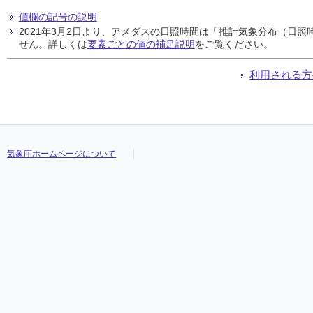
値欄の記号の説明
2021年3月2日より、アメダスの日照時間は「推計気象分布（日
せん。詳しくは
要素ごとの値の補足説明
をご覧ください。
利用される方
気象庁ホームページについて