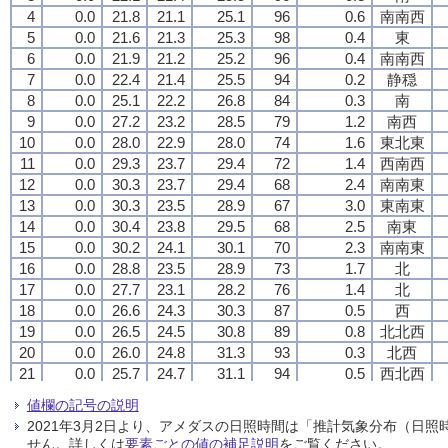
4
4
4
4
0.0
0.0
0.0
0.0
21.8
21.8
21.8
21.8
21.1
21.1
21.1
21.1
25.1
25.1
25.1
25.1
96
96
96
96
0.6
0.6
0.6
0.6
南南西
南南西
南南西
南南西
5
5
5
5
0.0
0.0
0.0
0.0
21.6
21.6
21.6
21.6
21.3
21.3
21.3
21.3
25.3
25.3
25.3
25.3
98
98
98
98
0.4
0.4
0.4
0.4
東
東
東
東
6
6
6
6
0.0
0.0
0.0
0.0
21.9
21.9
21.9
21.9
21.2
21.2
21.2
21.2
25.2
25.2
25.2
25.2
96
96
96
96
0.4
0.4
0.4
0.4
南南西
南南西
南南西
南南西
7
7
7
7
0.0
0.0
0.0
0.0
22.4
22.4
22.4
22.4
21.4
21.4
21.4
21.4
25.5
25.5
25.5
25.5
94
94
94
94
0.2
0.2
0.2
0.2
静穏
静穏
静穏
静穏
8
8
8
8
0.0
0.0
0.0
0.0
25.1
25.1
25.1
25.1
22.2
22.2
22.2
22.2
26.8
26.8
26.8
26.8
84
84
84
84
0.3
0.3
0.3
0.3
南
南
南
南
9
9
9
9
0.0
0.0
0.0
0.0
27.2
27.2
27.2
27.2
23.2
23.2
23.2
23.2
28.5
28.5
28.5
28.5
79
79
79
79
1.2
1.2
1.2
1.2
南西
南西
南西
南西
10
10
10
10
0.0
0.0
0.0
0.0
28.0
28.0
28.0
28.0
22.9
22.9
22.9
22.9
28.0
28.0
28.0
28.0
74
74
74
74
1.6
1.6
1.6
1.6
東北東
東北東
東北東
東北東
11
11
11
11
0.0
0.0
0.0
0.0
29.3
29.3
29.3
29.3
23.7
23.7
23.7
23.7
29.4
29.4
29.4
29.4
72
72
72
72
1.4
1.4
1.4
1.4
西南西
西南西
西南西
西南西
12
12
12
12
0.0
0.0
0.0
0.0
30.3
30.3
30.3
30.3
23.7
23.7
23.7
23.7
29.4
29.4
29.4
29.4
68
68
68
68
2.4
2.4
2.4
2.4
南南東
南南東
南南東
南南東
13
13
13
13
0.0
0.0
0.0
0.0
30.3
30.3
30.3
30.3
23.5
23.5
23.5
23.5
28.9
28.9
28.9
28.9
67
67
67
67
3.0
3.0
3.0
3.0
東南東
東南東
東南東
東南東
14
14
14
14
0.0
0.0
0.0
0.0
30.4
30.4
30.4
30.4
23.8
23.8
23.8
23.8
29.5
29.5
29.5
29.5
68
68
68
68
2.5
2.5
2.5
2.5
南東
南東
南東
南東
15
15
15
15
0.0
0.0
0.0
0.0
30.2
30.2
30.2
30.2
24.1
24.1
24.1
24.1
30.1
30.1
30.1
30.1
70
70
70
70
2.3
2.3
2.3
2.3
南南東
南南東
南南東
南南東
16
16
16
16
0.0
0.0
0.0
0.0
28.8
28.8
28.8
28.8
23.5
23.5
23.5
23.5
28.9
28.9
28.9
28.9
73
73
73
73
1.7
1.7
1.7
1.7
北
北
北
北
17
17
17
17
0.0
0.0
0.0
0.0
27.7
27.7
27.7
27.7
23.1
23.1
23.1
23.1
28.2
28.2
28.2
28.2
76
76
76
76
1.4
1.4
1.4
1.4
北
北
北
北
18
18
18
18
0.0
0.0
0.0
0.0
26.6
26.6
26.6
26.6
24.3
24.3
24.3
24.3
30.3
30.3
30.3
30.3
87
87
87
87
0.5
0.5
0.5
0.5
西
西
西
西
19
19
19
19
0.0
0.0
0.0
0.0
26.5
26.5
26.5
26.5
24.5
24.5
24.5
24.5
30.8
30.8
30.8
30.8
89
89
89
89
0.8
0.8
0.8
0.8
北北西
北北西
北北西
北北西
20
20
20
20
0.0
0.0
0.0
0.0
26.0
26.0
26.0
26.0
24.8
24.8
24.8
24.8
31.3
31.3
31.3
31.3
93
93
93
93
0.3
0.3
0.3
0.3
北西
北西
北西
北西
21
21
21
21
0.0
0.0
0.0
0.0
25.7
25.7
25.7
25.7
24.7
24.7
24.7
24.7
31.1
31.1
31.1
31.1
94
94
94
94
0.5
0.5
0.5
0.5
西北西
西北西
西北西
西北西
22
22
22
22
0.0
0.0
0.0
0.0
26.1
26.1
26.1
26.1
24.9
24.9
24.9
24.9
31.5
31.5
31.5
31.5
93
93
93
93
1.1
1.1
1.1
1.1
南南東
南南東
南南東
南南東
値欄の記号の説明
23
23
23
23
0.0
0.0
0.0
0.0
25.6
25.6
25.6
25.6
24.6
24.6
24.6
24.6
30.9
30.9
30.9
30.9
94
94
94
94
0.6
0.6
0.6
0.6
北北西
北北西
北北西
北北西
2021年3月2日より、アメダスの日照時間は「推計気象分布（日
24
24
24
24
0.0
0.0
0.0
0.0
25.2
25.2
25.2
25.2
24.5
24.5
24.5
24.5
30.8
30.8
30.8
30.8
96
96
96
96
0.9
0.9
0.9
0.9
南西
南西
南西
南西
せん。詳しくは
要素ごとの値の補足説明
をご覧ください。