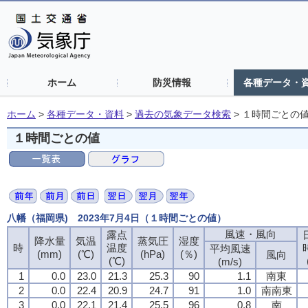
ホーム
防災情報
各種データ・
ホーム
>
各種データ・資料
>
過去の気象データ検索
>
１時間ごとの
１時間ごとの値
八幡（福岡県) 2023年7月4日（１時間ごとの値）
風速・風向
風速・風向
風速・風向
風速・風向
露点
露点
露点
露点
降水量
降水量
降水量
降水量
気温
気温
気温
気温
蒸気圧
蒸気圧
蒸気圧
蒸気圧
湿度
湿度
湿度
湿度
時
時
時
時
温度
温度
温度
温度
平均風速
平均風速
平均風速
平均風速
(mm)
(mm)
(mm)
(mm)
(℃)
(℃)
(℃)
(℃)
(hPa)
(hPa)
(hPa)
(hPa)
(％)
(％)
(％)
(％)
風向
風向
風向
風向
(℃)
(℃)
(℃)
(℃)
(m/s)
(m/s)
(m/s)
(m/s)
1
1
1
1
0.0
0.0
0.0
0.0
23.0
23.0
23.0
23.0
21.3
21.3
21.3
21.3
25.3
25.3
25.3
25.3
90
90
90
90
1.1
1.1
1.1
1.1
南東
南東
南東
南東
2
2
2
2
0.0
0.0
0.0
0.0
22.4
22.4
22.4
22.4
20.9
20.9
20.9
20.9
24.7
24.7
24.7
24.7
91
91
91
91
1.0
1.0
1.0
1.0
南南東
南南東
南南東
南南東
3
3
3
3
0.0
0.0
0.0
0.0
22.1
22.1
22.1
22.1
21.4
21.4
21.4
21.4
25.5
25.5
25.5
25.5
96
96
96
96
0.8
0.8
0.8
0.8
南
南
南
南