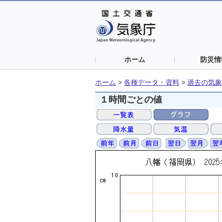
ホーム
防災情
ホーム
>
各種データ・資料
>
過去の気象
１時間ごとの値