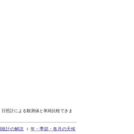
で、日照計による観測値と単純比較できま
測統計の解説
年・季節・各月の天候