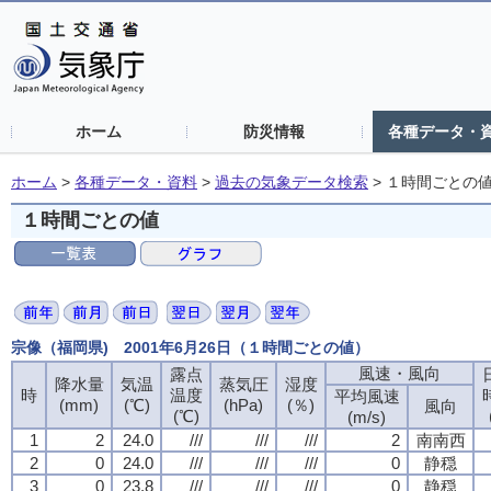
ホーム
防災情報
各種データ・
ホーム
>
各種データ・資料
>
過去の気象データ検索
>
１時間ごとの
１時間ごとの値
宗像（福岡県) 2001年6月26日（１時間ごとの値）
風速・風向
風速・風向
風速・風向
風速・風向
露点
露点
露点
露点
降水量
降水量
降水量
降水量
気温
気温
気温
気温
蒸気圧
蒸気圧
蒸気圧
蒸気圧
湿度
湿度
湿度
湿度
時
時
時
時
温度
温度
温度
温度
平均風速
平均風速
平均風速
平均風速
(mm)
(mm)
(mm)
(mm)
(℃)
(℃)
(℃)
(℃)
(hPa)
(hPa)
(hPa)
(hPa)
(％)
(％)
(％)
(％)
風向
風向
風向
風向
(℃)
(℃)
(℃)
(℃)
(m/s)
(m/s)
(m/s)
(m/s)
1
1
1
1
2
2
2
2
24.0
24.0
24.0
24.0
///
///
///
///
///
///
///
///
///
///
///
///
2
2
2
2
南南西
南南西
南南西
南南西
2
2
2
2
0
0
0
0
24.0
24.0
24.0
24.0
///
///
///
///
///
///
///
///
///
///
///
///
0
0
0
0
静穏
静穏
静穏
静穏
3
3
3
3
0
0
0
0
23.8
23.8
23.8
23.8
///
///
///
///
///
///
///
///
///
///
///
///
0
0
0
0
静穏
静穏
静穏
静穏