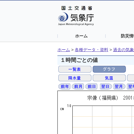
ホーム
防災情
ホーム
>
各種データ・資料
>
過去の気象
１時間ごとの値