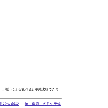
で、日照計による観測値と単純比較できま
測統計の解説
年・季節・各月の天候