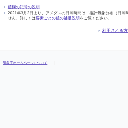
値欄の記号の説明
2021年3月2日より、アメダスの日照時間は「推計気象分布（日
せん。詳しくは
要素ごとの値の補足説明
をご覧ください。
利用される方
気象庁ホームページについて