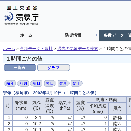
ホーム
防災情報
各種データ・
ホーム
>
各種データ・資料
>
過去の気象データ検索
>
１時間ごとの
１時間ごとの値
宗像（福岡県) 2002年4月10日（１時間ごとの値）
風速・風向
露点
降水量
気温
蒸気圧
湿度
時
温度
平均風速
(mm)
(℃)
(hPa)
(％)
風向
(℃)
(m/s)
1
0
8.4
///
///
///
0
静穏
2
0
10.2
///
///
///
1
南西
3
0
10.3
///
///
///
1
南西