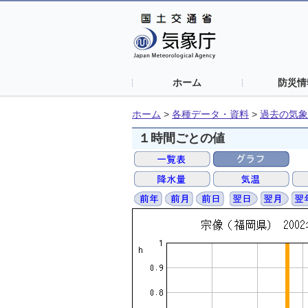
ホーム
防災情
ホーム
>
各種データ・資料
>
過去の気象
１時間ごとの値