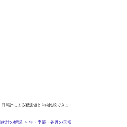
で、日照計による観測値と単純比較できま
測統計の解説
年・季節・各月の天候