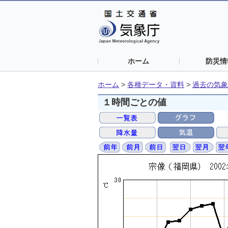
ホーム
防災情
ホーム
>
各種データ・資料
>
過去の気象
１時間ごとの値