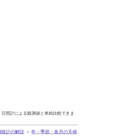
で、日照計による観測値と単純比較できま
測統計の解説
年・季節・各月の天候