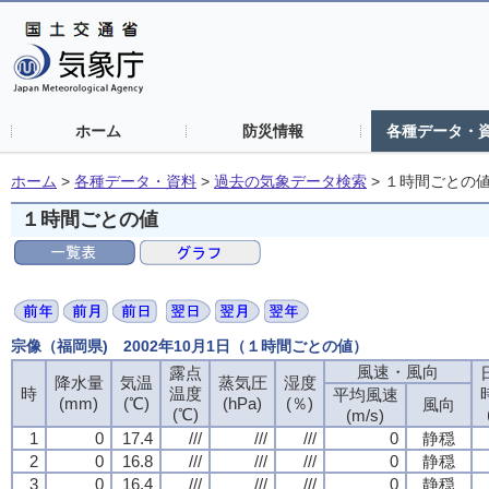
ホーム
防災情報
各種データ・
ホーム
>
各種データ・資料
>
過去の気象データ検索
>
１時間ごとの
１時間ごとの値
宗像（福岡県) 2002年10月1日（１時間ごとの値）
風速・風向
風速・風向
風速・風向
風速・風向
露点
露点
露点
露点
降水量
降水量
降水量
降水量
気温
気温
気温
気温
蒸気圧
蒸気圧
蒸気圧
蒸気圧
湿度
湿度
湿度
湿度
時
時
時
時
温度
温度
温度
温度
平均風速
平均風速
平均風速
平均風速
(mm)
(mm)
(mm)
(mm)
(℃)
(℃)
(℃)
(℃)
(hPa)
(hPa)
(hPa)
(hPa)
(％)
(％)
(％)
(％)
風向
風向
風向
風向
(℃)
(℃)
(℃)
(℃)
(m/s)
(m/s)
(m/s)
(m/s)
1
1
1
1
0
0
0
0
17.4
17.4
17.4
17.4
///
///
///
///
///
///
///
///
///
///
///
///
0
0
0
0
静穏
静穏
静穏
静穏
2
2
2
2
0
0
0
0
16.8
16.8
16.8
16.8
///
///
///
///
///
///
///
///
///
///
///
///
0
0
0
0
静穏
静穏
静穏
静穏
3
3
3
3
0
0
0
0
16.4
16.4
16.4
16.4
///
///
///
///
///
///
///
///
///
///
///
///
0
0
0
0
静穏
静穏
静穏
静穏