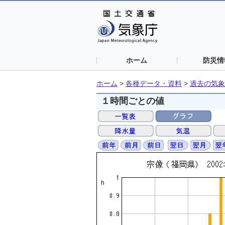
ホーム
防災情
ホーム
>
各種データ・資料
>
過去の気象
１時間ごとの値