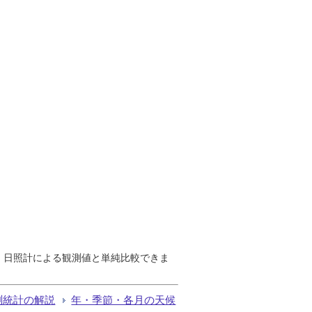
で、日照計による観測値と単純比較できま
測統計の解説
年・季節・各月の天候