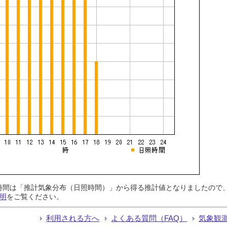
日照時間は「推計気象分布（日照時間）」から得る推計値となりましたの
明
をご覧ください。
利用される方へ
よくある質問（FAQ）
気象観