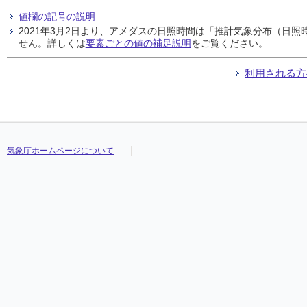
値欄の記号の説明
2021年3月2日より、アメダスの日照時間は「推計気象分布（日
せん。詳しくは
要素ごとの値の補足説明
をご覧ください。
利用される方
気象庁ホームページについて