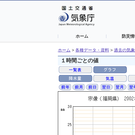
ホーム
防災情
ホーム
>
各種データ・資料
>
過去の気象
１時間ごとの値