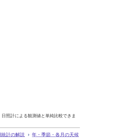
で、日照計による観測値と単純比較できま
測統計の解説
年・季節・各月の天候