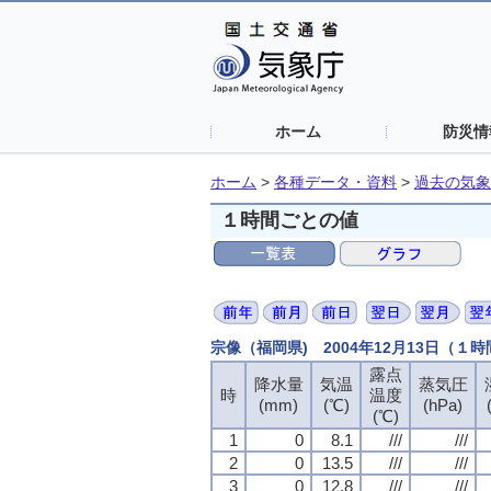
ホーム
防災情
ホーム
>
各種データ・資料
>
過去の気象
１時間ごとの値
宗像（福岡県) 2004年12月13日（１
露点
降水量
気温
蒸気圧
時
温度
(mm)
(℃)
(hPa)
(℃)
1
0
8.1
///
///
2
0
13.5
///
///
3
0
12.8
///
///