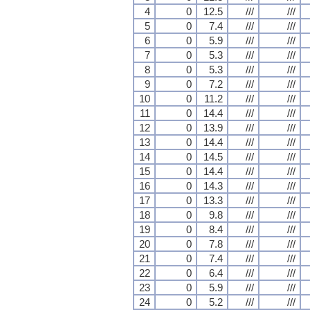
4
0
12.5
///
///
5
0
7.4
///
///
6
0
5.9
///
///
7
0
5.3
///
///
8
0
5.3
///
///
9
0
7.2
///
///
10
0
11.2
///
///
11
0
14.4
///
///
12
0
13.9
///
///
13
0
14.4
///
///
14
0
14.5
///
///
15
0
14.4
///
///
16
0
14.3
///
///
17
0
13.3
///
///
18
0
9.8
///
///
19
0
8.4
///
///
20
0
7.8
///
///
21
0
7.4
///
///
22
0
6.4
///
///
23
0
5.9
///
///
24
0
5.2
///
///