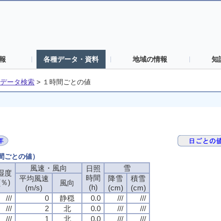
報
各種データ・資料
地域の情報
知
データ検索
>
１時間ごとの値
時間ごとの値）
風速・風向
雪
日照
湿度
時間
平均風速
降雪
積雪
(％)
風向
(h)
(m/s)
(cm)
(cm)
///
0
静穏
0.0
///
///
///
2
北
0.0
///
///
///
1
北
0.0
///
///