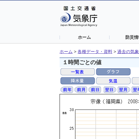
ホーム
防災情
ホーム
>
各種データ・資料
>
過去の気象
１時間ごとの値