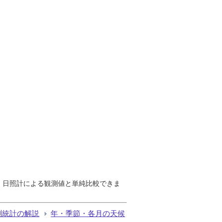
で、日照計による観測値と単純比較できま
測統計の解説
年・季節・各月の天候