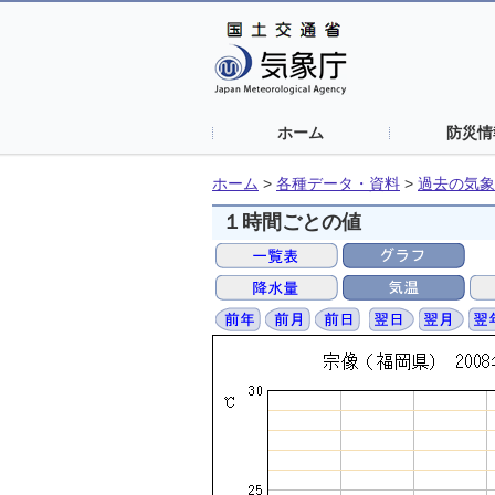
ホーム
防災情
ホーム
>
各種データ・資料
>
過去の気象
１時間ごとの値