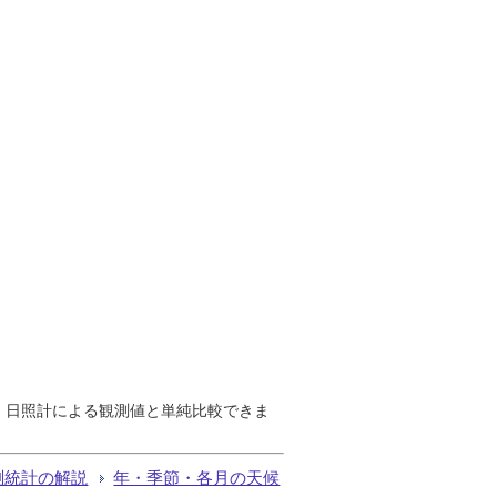
で、日照計による観測値と単純比較できま
測統計の解説
年・季節・各月の天候