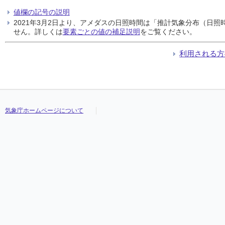
値欄の記号の説明
2021年3月2日より、アメダスの日照時間は「推計気象分布（日
せん。詳しくは
要素ごとの値の補足説明
をご覧ください。
利用される方
気象庁ホームページについて