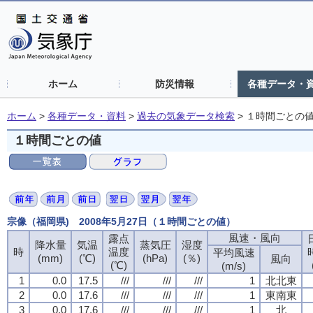
ホーム
防災情報
各種データ・
ホーム
>
各種データ・資料
>
過去の気象データ検索
>
１時間ごとの
１時間ごとの値
宗像（福岡県) 2008年5月27日（１時間ごとの値）
風速・風向
露点
降水量
気温
蒸気圧
湿度
時
温度
平均風速
(mm)
(℃)
(hPa)
(％)
風向
(℃)
(m/s)
1
0.0
17.5
///
///
///
1
北北東
2
0.0
17.6
///
///
///
1
東南東
3
0.0
17.6
///
///
///
1
北