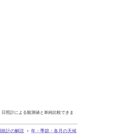
で、日照計による観測値と単純比較できま
測統計の解説
年・季節・各月の天候