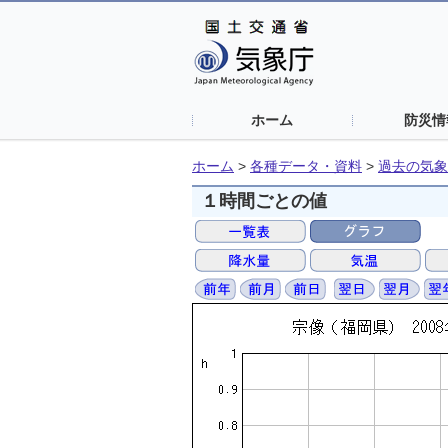
ホーム
防災情
ホーム
>
各種データ・資料
>
過去の気象
１時間ごとの値