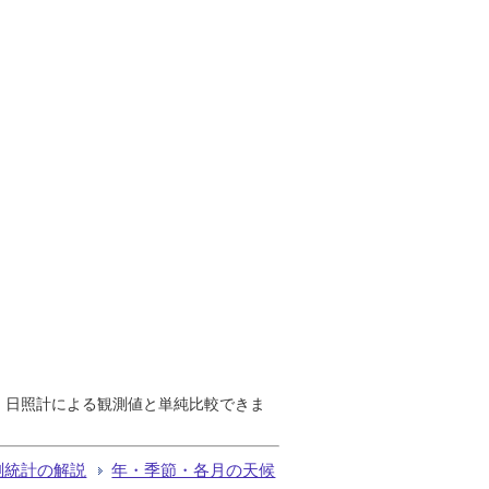
で、日照計による観測値と単純比較できま
測統計の解説
年・季節・各月の天候