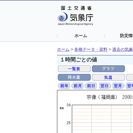
ホーム
防災情
ホーム
>
各種データ・資料
>
過去の気象
１時間ごとの値