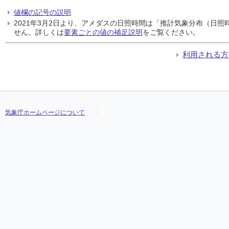
値欄の記号の説明
2021年3月2日より、アメダスの日照時間は「推計気象分布（日
せん。詳しくは
要素ごとの値の補足説明
をご覧ください。
利用される方
気象庁ホームページについて