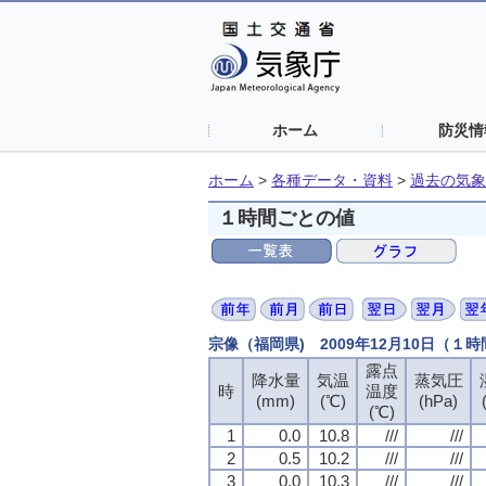
ホーム
防災情
ホーム
>
各種データ・資料
>
過去の気象
１時間ごとの値
宗像（福岡県) 2009年12月10日（１
露点
降水量
気温
蒸気圧
時
温度
(mm)
(℃)
(hPa)
(℃)
1
0.0
10.8
///
///
2
0.5
10.2
///
///
3
0.0
10.3
///
///