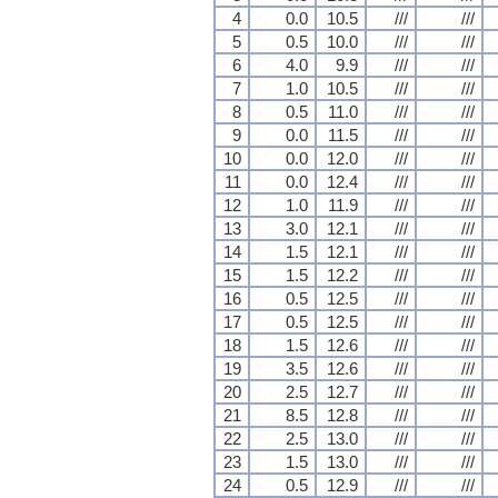
4
0.0
10.5
///
///
5
0.5
10.0
///
///
6
4.0
9.9
///
///
7
1.0
10.5
///
///
8
0.5
11.0
///
///
9
0.0
11.5
///
///
10
0.0
12.0
///
///
11
0.0
12.4
///
///
12
1.0
11.9
///
///
13
3.0
12.1
///
///
14
1.5
12.1
///
///
15
1.5
12.2
///
///
16
0.5
12.5
///
///
17
0.5
12.5
///
///
18
1.5
12.6
///
///
19
3.5
12.6
///
///
20
2.5
12.7
///
///
21
8.5
12.8
///
///
22
2.5
13.0
///
///
23
1.5
13.0
///
///
24
0.5
12.9
///
///