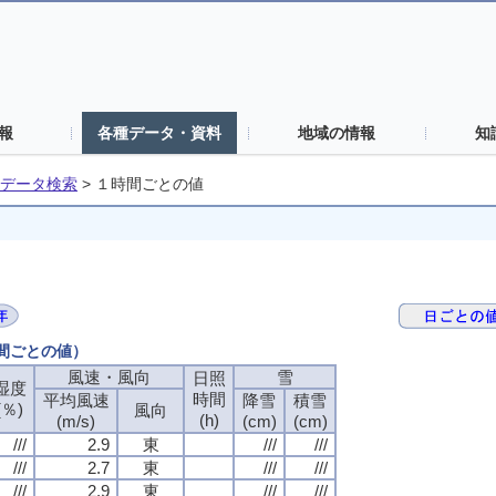
報
各種データ・資料
地域の情報
知
データ検索
>
１時間ごとの値
時間ごとの値）
風速・風向
雪
日照
湿度
時間
平均風速
降雪
積雪
(％)
風向
(h)
(m/s)
(cm)
(cm)
///
2.9
東
///
///
///
2.7
東
///
///
///
2.9
東
///
///