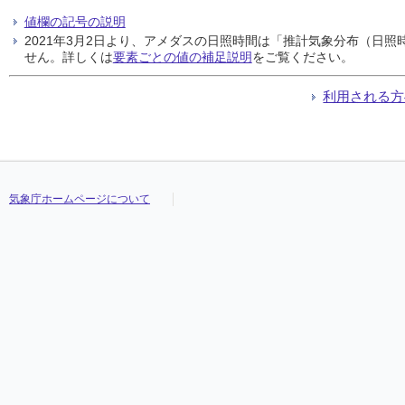
値欄の記号の説明
2021年3月2日より、アメダスの日照時間は「推計気象分布（日
せん。詳しくは
要素ごとの値の補足説明
をご覧ください。
利用される方
気象庁ホームページについて