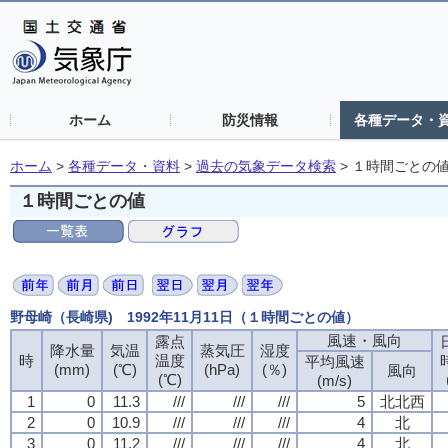
ホーム
防災情報
各種データ・
ホーム
>
各種データ・資料
>
過去の気象データ検索
>
１時間ごとの
１時間ごとの値
野母崎（長崎県) 1992年11月11日（１時間ごとの値）
風速・風向
露点
降水量
気温
蒸気圧
湿度
時
温度
平均風速
(mm)
(℃)
(hPa)
(％)
風向
(℃)
(m/s)
1
0
11.3
///
///
///
5
北北西
2
0
10.9
///
///
///
4
北
3
0
11.2
///
///
///
4
北