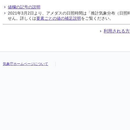
値欄の記号の説明
2021年3月2日より、アメダスの日照時間は「推計気象分布（日
せん。詳しくは
要素ごとの値の補足説明
をご覧ください。
利用される方
気象庁ホームページについて