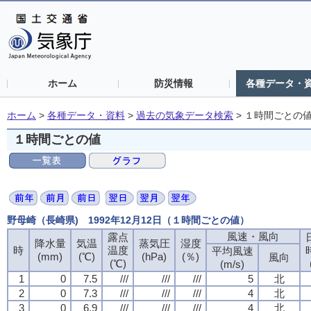
ホーム
防災情報
各種データ・
ホーム
>
各種データ・資料
>
過去の気象データ検索
>
１時間ごとの
１時間ごとの値
野母崎（長崎県) 1992年12月12日（１時間ごとの値）
風速・風向
露点
降水量
気温
蒸気圧
湿度
時
温度
平均風速
(mm)
(℃)
(hPa)
(％)
風向
(℃)
(m/s)
1
0
7.5
///
///
///
5
北
2
0
7.3
///
///
///
4
北
3
0
6.9
///
///
///
4
北