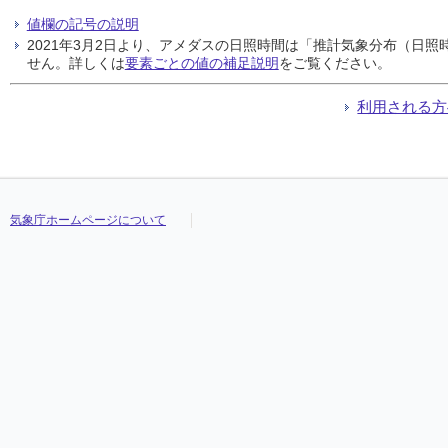
値欄の記号の説明
2021年3月2日より、アメダスの日照時間は「推計気象分布（日
せん。詳しくは
要素ごとの値の補足説明
をご覧ください。
利用される方
気象庁ホームページについて