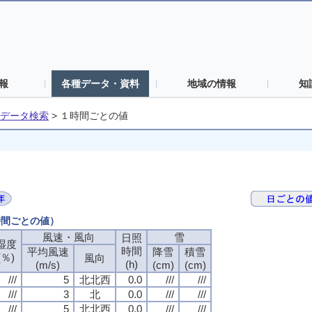
報
各種データ・資料
地域の情報
知
データ検索
>
１時間ごとの値
時間ごとの値）
風速・風向
雪
日照
湿度
時間
平均風速
降雪
積雪
(％)
風向
(h)
(m/s)
(cm)
(cm)
///
5
北北西
0.0
///
///
///
3
北
0.0
///
///
///
5
北北西
0.0
///
///