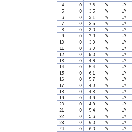
4
0
3.6
///
///
5
0
3.5
///
///
6
0
3.1
///
///
7
0
2.5
///
///
8
0
3.0
///
///
9
0
3.3
///
///
10
0
3.9
///
///
11
0
3.9
///
///
12
0
5.0
///
///
13
0
4.9
///
///
14
0
5.4
///
///
15
0
6.1
///
///
16
0
5.7
///
///
17
0
4.9
///
///
18
0
4.8
///
///
19
0
4.9
///
///
20
0
4.9
///
///
21
0
5.4
///
///
22
0
5.6
///
///
23
0
6.0
///
///
24
0
6.0
///
///