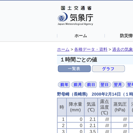
ホーム
防災情
ホーム
>
各種データ・資料
>
過去の気象
１時間ごとの値
野母崎（長崎県) 2008年2月14日（１
露点
降水量
気温
蒸気圧
時
温度
(mm)
(℃)
(hPa)
(℃)
1
0
2.1
///
///
2
0
2.1
///
///
3
0
3.5
///
///