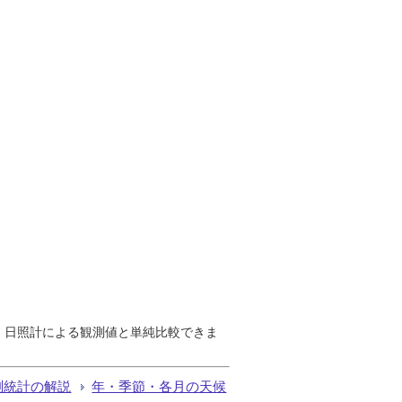
で、日照計による観測値と単純比較できま
測統計の解説
年・季節・各月の天候