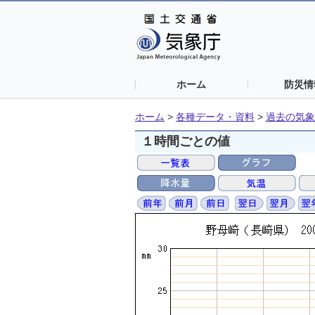
ホーム
防災情
ホーム
>
各種データ・資料
>
過去の気象
１時間ごとの値