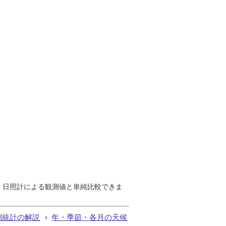
で、日照計による観測値と単純比較できま
測統計の解説
年・季節・各月の天候