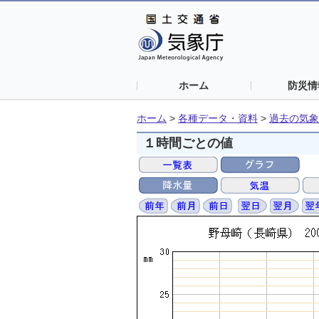
ホーム
防災情
ホーム
>
各種データ・資料
>
過去の気象
１時間ごとの値