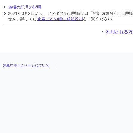
値欄の記号の説明
2021年3月2日より、アメダスの日照時間は「推計気象分布（日
せん。詳しくは
要素ごとの値の補足説明
をご覧ください。
利用される方
気象庁ホームページについて