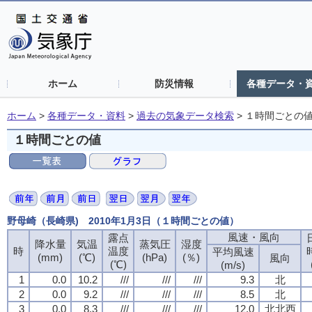
ホーム
防災情報
各種データ・
ホーム
>
各種データ・資料
>
過去の気象データ検索
>
１時間ごとの
１時間ごとの値
野母崎（長崎県) 2010年1月3日（１時間ごとの値）
風速・風向
風速・風向
風速・風向
風速・風向
露点
露点
露点
露点
降水量
降水量
降水量
降水量
気温
気温
気温
気温
蒸気圧
蒸気圧
蒸気圧
蒸気圧
湿度
湿度
湿度
湿度
時
時
時
時
温度
温度
温度
温度
平均風速
平均風速
平均風速
平均風速
(mm)
(mm)
(mm)
(mm)
(℃)
(℃)
(℃)
(℃)
(hPa)
(hPa)
(hPa)
(hPa)
(％)
(％)
(％)
(％)
風向
風向
風向
風向
(℃)
(℃)
(℃)
(℃)
(m/s)
(m/s)
(m/s)
(m/s)
1
1
1
1
0.0
0.0
0.0
0.0
10.2
10.2
10.2
10.2
///
///
///
///
///
///
///
///
///
///
///
///
9.3
9.3
9.3
9.3
北
北
北
北
2
2
2
2
0.0
0.0
0.0
0.0
9.2
9.2
9.2
9.2
///
///
///
///
///
///
///
///
///
///
///
///
8.5
8.5
8.5
8.5
北
北
北
北
3
3
3
3
0.0
0.0
0.0
0.0
8.3
8.3
8.3
8.3
///
///
///
///
///
///
///
///
///
///
///
///
12.0
12.0
12.0
12.0
北北西
北北西
北北西
北北西