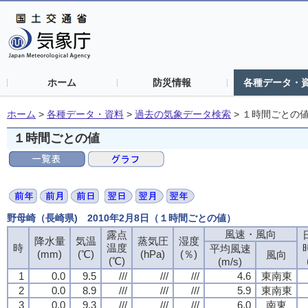
ホーム
防災情報
各種データ・
ホーム
>
各種データ・資料
>
過去の気象データ検索
>
１時間ごとの
１時間ごとの値
野母崎（長崎県) 2010年2月8日（１時間ごとの値）
風速・風向
風速・風向
風速・風向
風速・風向
露点
露点
露点
露点
降水量
降水量
降水量
降水量
気温
気温
気温
気温
蒸気圧
蒸気圧
蒸気圧
蒸気圧
湿度
湿度
湿度
湿度
時
時
時
時
温度
温度
温度
温度
平均風速
平均風速
平均風速
平均風速
(mm)
(mm)
(mm)
(mm)
(℃)
(℃)
(℃)
(℃)
(hPa)
(hPa)
(hPa)
(hPa)
(％)
(％)
(％)
(％)
風向
風向
風向
風向
(℃)
(℃)
(℃)
(℃)
(m/s)
(m/s)
(m/s)
(m/s)
1
1
1
1
0.0
0.0
0.0
0.0
9.5
9.5
9.5
9.5
///
///
///
///
///
///
///
///
///
///
///
///
4.6
4.6
4.6
4.6
東南東
東南東
東南東
東南東
2
2
2
2
0.0
0.0
0.0
0.0
8.9
8.9
8.9
8.9
///
///
///
///
///
///
///
///
///
///
///
///
5.9
5.9
5.9
5.9
東南東
東南東
東南東
東南東
3
3
3
3
0.0
0.0
0.0
0.0
9.3
9.3
9.3
9.3
///
///
///
///
///
///
///
///
///
///
///
///
6.0
6.0
6.0
6.0
南東
南東
南東
南東