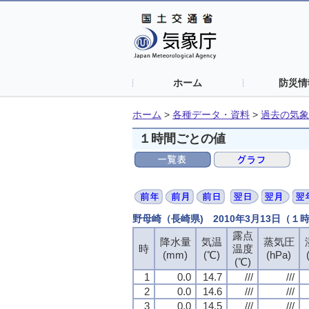
ホーム
防災情
ホーム
>
各種データ・資料
>
過去の気象
１時間ごとの値
野母崎（長崎県) 2010年3月13日（１
露点
露点
露点
露点
降水量
降水量
降水量
降水量
気温
気温
気温
気温
蒸気圧
蒸気圧
蒸気圧
蒸気圧
時
時
時
時
温度
温度
温度
温度
(mm)
(mm)
(mm)
(mm)
(℃)
(℃)
(℃)
(℃)
(hPa)
(hPa)
(hPa)
(hPa)
(℃)
(℃)
(℃)
(℃)
1
1
1
1
0.0
0.0
0.0
0.0
14.7
14.7
14.7
14.7
///
///
///
///
///
///
///
///
2
2
2
2
0.0
0.0
0.0
0.0
14.6
14.6
14.6
14.6
///
///
///
///
///
///
///
///
3
3
3
3
0.0
0.0
0.0
0.0
14.5
14.5
14.5
14.5
///
///
///
///
///
///
///
///