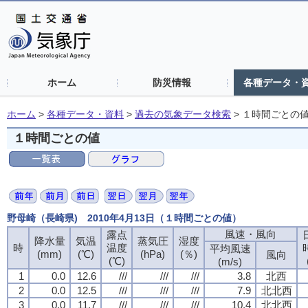
ホーム
防災情報
各種データ・
ホーム
>
各種データ・資料
>
過去の気象データ検索
>
１時間ごとの
１時間ごとの値
野母崎（長崎県) 2010年4月13日（１時間ごとの値）
風速・風向
風速・風向
風速・風向
風速・風向
露点
露点
露点
露点
降水量
降水量
降水量
降水量
気温
気温
気温
気温
蒸気圧
蒸気圧
蒸気圧
蒸気圧
湿度
湿度
湿度
湿度
時
時
時
時
温度
温度
温度
温度
平均風速
平均風速
平均風速
平均風速
(mm)
(mm)
(mm)
(mm)
(℃)
(℃)
(℃)
(℃)
(hPa)
(hPa)
(hPa)
(hPa)
(％)
(％)
(％)
(％)
風向
風向
風向
風向
(℃)
(℃)
(℃)
(℃)
(m/s)
(m/s)
(m/s)
(m/s)
1
1
1
1
0.0
0.0
0.0
0.0
12.6
12.6
12.6
12.6
///
///
///
///
///
///
///
///
///
///
///
///
3.8
3.8
3.8
3.8
北西
北西
北西
北西
2
2
2
2
0.0
0.0
0.0
0.0
12.5
12.5
12.5
12.5
///
///
///
///
///
///
///
///
///
///
///
///
7.9
7.9
7.9
7.9
北北西
北北西
北北西
北北西
3
3
3
3
0.0
0.0
0.0
0.0
11.7
11.7
11.7
11.7
///
///
///
///
///
///
///
///
///
///
///
///
10.4
10.4
10.4
10.4
北北西
北北西
北北西
北北西