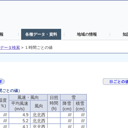
報
各種データ・資料
地域の情報
知
データ検索
>
１時間ごとの値
時間ごとの値）
風速・風向
雪
日照
湿度
時間
平均風速
降雪
積雪
(％)
風向
(h)
(m/s)
(cm)
(cm)
///
4.9
北北西
///
///
///
5.2
北北西
///
///
///
4.1
北北西
///
///