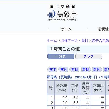
ホーム
防災情
ホーム
>
各種データ・資料
>
過去の気象
１時間ごとの値
野母崎（長崎県) 2011年1月3日（１
露点
降水量
気温
蒸気圧
時
温度
(mm)
(℃)
(hPa)
(℃)
1
0.0
5.4
///
///
2
0.0
5.5
///
///
3
0.0
5.6
///
///