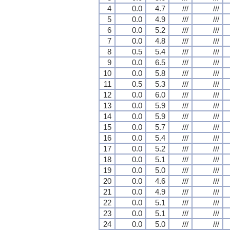
4
0.0
4.7
///
///
5
0.0
4.9
///
///
6
0.0
5.2
///
///
7
0.0
4.8
///
///
8
0.5
5.4
///
///
9
0.0
6.5
///
///
10
0.0
5.8
///
///
11
0.5
5.3
///
///
12
0.0
6.0
///
///
13
0.0
5.9
///
///
14
0.0
5.9
///
///
15
0.0
5.7
///
///
16
0.0
5.4
///
///
17
0.0
5.2
///
///
18
0.0
5.1
///
///
19
0.0
5.0
///
///
20
0.0
4.6
///
///
21
0.0
4.9
///
///
22
0.0
5.1
///
///
23
0.0
5.1
///
///
24
0.0
5.0
///
///