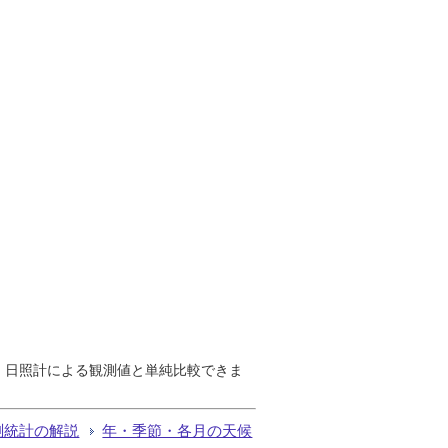
で、日照計による観測値と単純比較できま
測統計の解説
年・季節・各月の天候