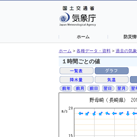
ホーム
防災情
ホーム
>
各種データ・資料
>
過去の気象
１時間ごとの値