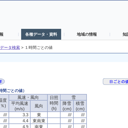
報
各種データ・資料
地域の情報
知
データ検索
>
１時間ごとの値
１時間ごとの値）
風速・風向
雪
日照
湿度
時間
平均風速
降雪
積雪
(％)
風向
(h)
(m/s)
(cm)
(cm)
///
3.3
東
///
///
///
4.4
東南東
///
///
///
4.9
南東
///
///