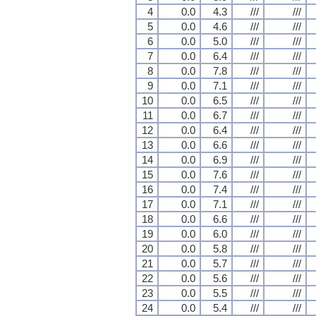
4
0.0
4.3
///
///
5
0.0
4.6
///
///
6
0.0
5.0
///
///
7
0.0
6.4
///
///
8
0.0
7.8
///
///
9
0.0
7.1
///
///
10
0.0
6.5
///
///
11
0.0
6.7
///
///
12
0.0
6.4
///
///
13
0.0
6.6
///
///
14
0.0
6.9
///
///
15
0.0
7.6
///
///
16
0.0
7.4
///
///
17
0.0
7.1
///
///
18
0.0
6.6
///
///
19
0.0
6.0
///
///
20
0.0
5.8
///
///
21
0.0
5.7
///
///
22
0.0
5.6
///
///
23
0.0
5.5
///
///
24
0.0
5.4
///
///