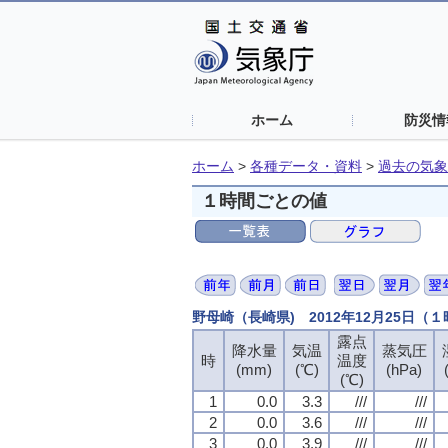
ホーム
防災情
ホーム
>
各種データ・資料
>
過去の気象
１時間ごとの値
野母崎（長崎県) 2012年12月25日（
露点
降水量
気温
蒸気圧
時
温度
(mm)
(℃)
(hPa)
(℃)
1
0.0
3.3
///
///
2
0.0
3.6
///
///
3
0.0
3.9
///
///