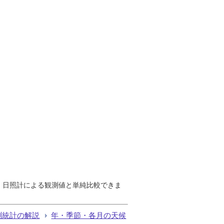
で、日照計による観測値と単純比較できま
測統計の解説
年・季節・各月の天候