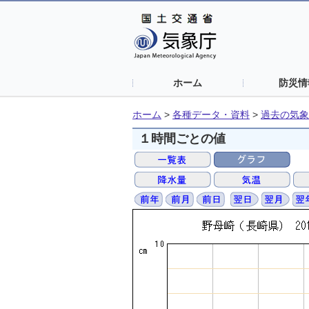
ホーム
防災情
ホーム
>
各種データ・資料
>
過去の気象
１時間ごとの値