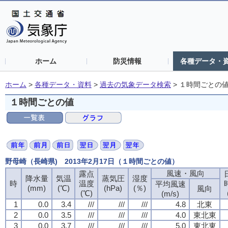
ホーム
防災情報
各種データ・
ホーム
>
各種データ・資料
>
過去の気象データ検索
>
１時間ごとの
１時間ごとの値
野母崎（長崎県) 2013年2月17日（１時間ごとの値）
風速・風向
露点
降水量
気温
蒸気圧
湿度
時
温度
平均風速
(mm)
(℃)
(hPa)
(％)
風向
(℃)
(m/s)
1
0.0
3.4
///
///
///
4.8
北東
2
0.0
3.5
///
///
///
4.0
東北東
3
0.0
3.7
///
///
///
5.0
東北東