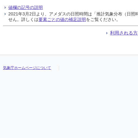
値欄の記号の説明
2021年3月2日より、アメダスの日照時間は「推計気象分布（日
せん。詳しくは
要素ごとの値の補足説明
をご覧ください。
利用される方
気象庁ホームページについて