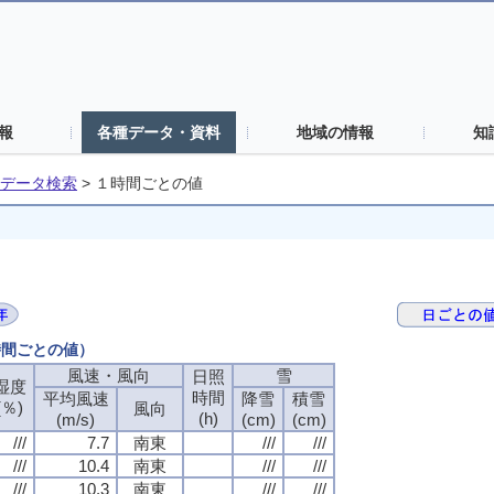
報
各種データ・資料
地域の情報
知
データ検索
>
１時間ごとの値
時間ごとの値）
風速・風向
雪
日照
湿度
時間
平均風速
降雪
積雪
(％)
風向
(h)
(m/s)
(cm)
(cm)
///
7.7
南東
///
///
///
10.4
南東
///
///
///
10.3
南東
///
///