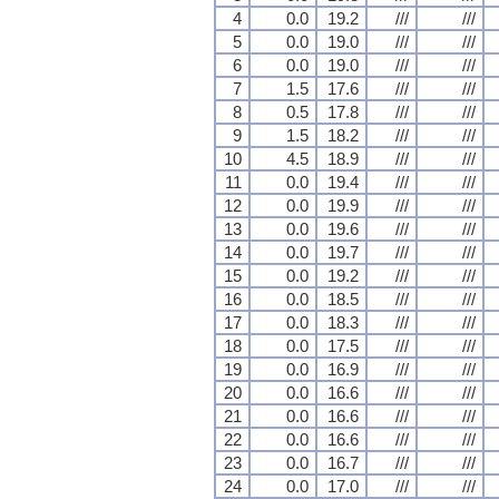
4
0.0
19.2
///
///
5
0.0
19.0
///
///
6
0.0
19.0
///
///
7
1.5
17.6
///
///
8
0.5
17.8
///
///
9
1.5
18.2
///
///
10
4.5
18.9
///
///
11
0.0
19.4
///
///
12
0.0
19.9
///
///
13
0.0
19.6
///
///
14
0.0
19.7
///
///
15
0.0
19.2
///
///
16
0.0
18.5
///
///
17
0.0
18.3
///
///
18
0.0
17.5
///
///
19
0.0
16.9
///
///
20
0.0
16.6
///
///
21
0.0
16.6
///
///
22
0.0
16.6
///
///
23
0.0
16.7
///
///
24
0.0
17.0
///
///