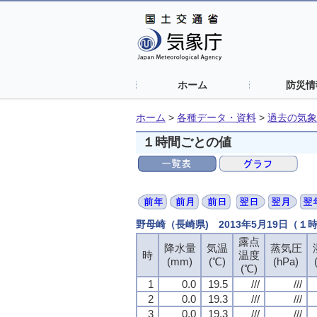
ホーム
防災情
ホーム
>
各種データ・資料
>
過去の気象
１時間ごとの値
野母崎（長崎県) 2013年5月19日（１
露点
降水量
気温
蒸気圧
時
温度
(mm)
(℃)
(hPa)
(℃)
1
0.0
19.5
///
///
2
0.0
19.3
///
///
3
0.0
19.3
///
///