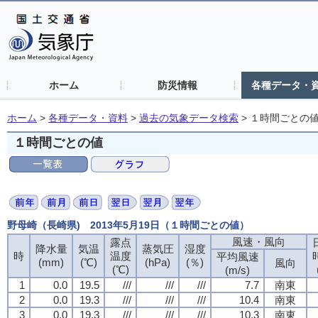
ホーム
防災情報
各種データ・
ホーム
>
各種データ・資料
>
過去の気象データ検索
>
１時間ごとの
１時間ごとの値
野母崎（長崎県) 2013年5月19日（１時間ごとの値）
風速・風向
風速・風向
風速・風向
風速・風向
露点
露点
露点
露点
降水量
降水量
降水量
降水量
気温
気温
気温
気温
蒸気圧
蒸気圧
蒸気圧
蒸気圧
湿度
湿度
湿度
湿度
時
時
時
時
温度
温度
温度
温度
平均風速
平均風速
平均風速
平均風速
(mm)
(mm)
(mm)
(mm)
(℃)
(℃)
(℃)
(℃)
(hPa)
(hPa)
(hPa)
(hPa)
(％)
(％)
(％)
(％)
風向
風向
風向
風向
(℃)
(℃)
(℃)
(℃)
(m/s)
(m/s)
(m/s)
(m/s)
1
1
1
1
0.0
0.0
0.0
0.0
19.5
19.5
19.5
19.5
///
///
///
///
///
///
///
///
///
///
///
///
7.7
7.7
7.7
7.7
南東
南東
南東
南東
2
2
2
2
0.0
0.0
0.0
0.0
19.3
19.3
19.3
19.3
///
///
///
///
///
///
///
///
///
///
///
///
10.4
10.4
10.4
10.4
南東
南東
南東
南東
3
3
3
3
0.0
0.0
0.0
0.0
19.3
19.3
19.3
19.3
///
///
///
///
///
///
///
///
///
///
///
///
10.3
10.3
10.3
10.3
南東
南東
南東
南東