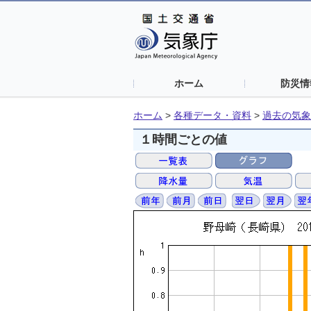
ホーム
防災情
ホーム
>
各種データ・資料
>
過去の気象
１時間ごとの値