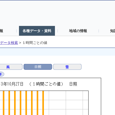
報
各種データ・資料
地域の情報
知
データ検索
>
１時間ごとの値