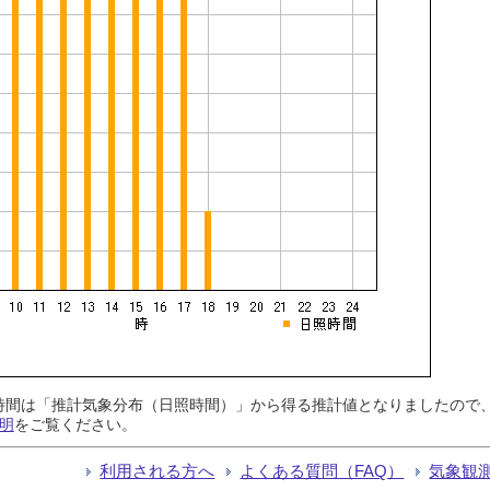
日照時間は「推計気象分布（日照時間）」から得る推計値となりましたの
明
をご覧ください。
利用される方へ
よくある質問（FAQ）
気象観