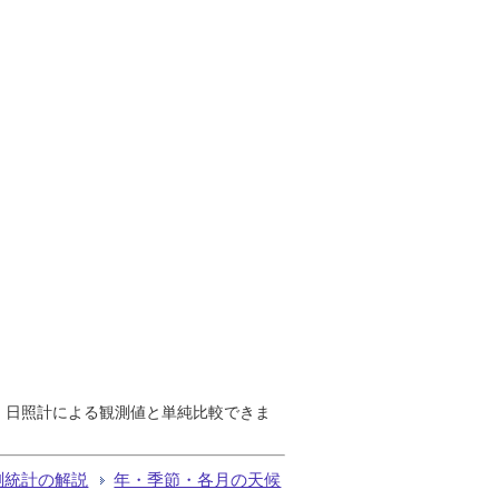
で、日照計による観測値と単純比較できま
測統計の解説
年・季節・各月の天候