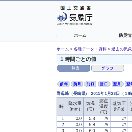
ホーム
防災情
ホーム
>
各種データ・資料
>
過去の気象
１時間ごとの値
野母崎（長崎県) 2015年1月23日（１
露点
露点
露点
露点
降水量
降水量
降水量
降水量
気温
気温
気温
気温
蒸気圧
蒸気圧
蒸気圧
蒸気圧
時
時
時
時
温度
温度
温度
温度
(mm)
(mm)
(mm)
(mm)
(℃)
(℃)
(℃)
(℃)
(hPa)
(hPa)
(hPa)
(hPa)
(℃)
(℃)
(℃)
(℃)
1
1
1
1
0.0
0.0
0.0
0.0
5.8
5.8
5.8
5.8
///
///
///
///
///
///
///
///
2
2
2
2
0.0
0.0
0.0
0.0
5.9
5.9
5.9
5.9
///
///
///
///
///
///
///
///
3
3
3
3
0.0
0.0
0.0
0.0
6.0
6.0
6.0
6.0
///
///
///
///
///
///
///
///