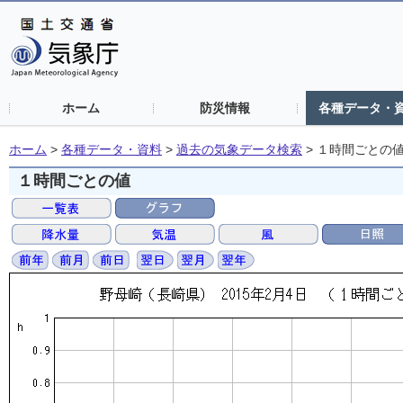
ホーム
防災情報
各種データ・
ホーム
>
各種データ・資料
>
過去の気象データ検索
>
１時間ごとの
１時間ごとの値