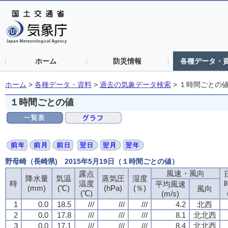
ホーム
防災情報
各種データ・
ホーム
>
各種データ・資料
>
過去の気象データ検索
>
１時間ごとの
１時間ごとの値
野母崎（長崎県) 2015年5月19日（１時間ごとの値）
風速・風向
露点
降水量
気温
蒸気圧
湿度
時
温度
平均風速
(mm)
(℃)
(hPa)
(％)
風向
(℃)
(m/s)
1
0.0
18.5
///
///
///
4.2
北西
2
0.0
17.8
///
///
///
8.1
北北西
3
0.0
17.1
///
///
///
8.4
北北西