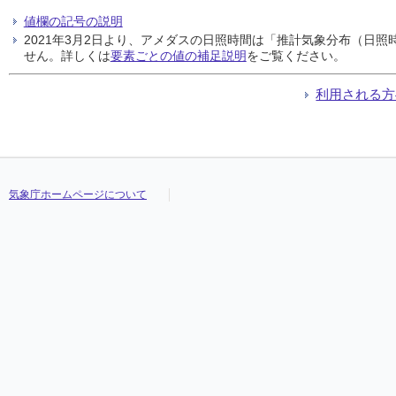
値欄の記号の説明
2021年3月2日より、アメダスの日照時間は「推計気象分布（日
せん。詳しくは
要素ごとの値の補足説明
をご覧ください。
利用される方
気象庁ホームページについて