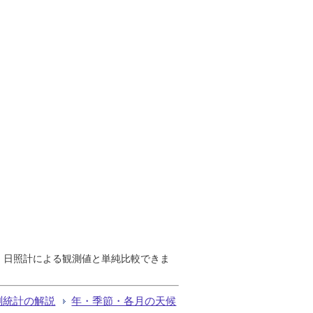
で、日照計による観測値と単純比較できま
測統計の解説
年・季節・各月の天候