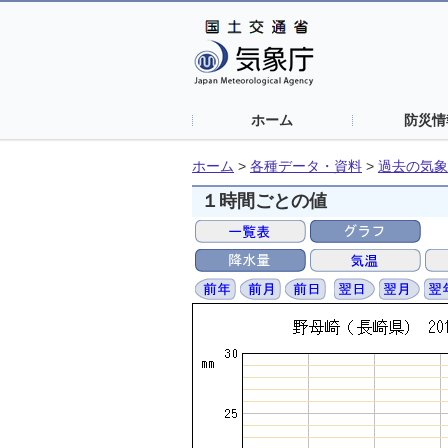
ホーム
防災情
ホーム
>
各種データ・資料
>
過去の気象
１時間ごとの値