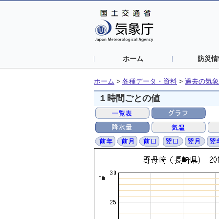
ホーム
防災情
ホーム
>
各種データ・資料
>
過去の気象
１時間ごとの値