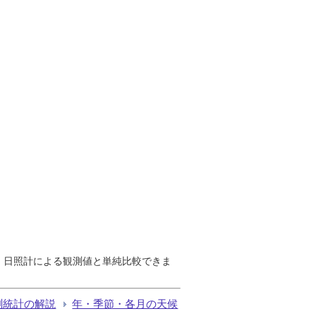
で、日照計による観測値と単純比較できま
測統計の解説
年・季節・各月の天候