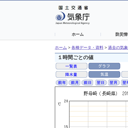
ホーム
防災情
ホーム
>
各種データ・資料
>
過去の気象
１時間ごとの値