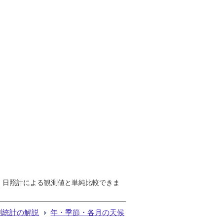
で、日照計による観測値と単純比較できま
測統計の解説
年・季節・各月の天候