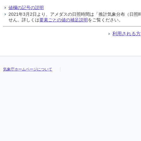
値欄の記号の説明
2021年3月2日より、アメダスの日照時間は「推計気象分布（日
せん。詳しくは
要素ごとの値の補足説明
をご覧ください。
利用される方
気象庁ホームページについて