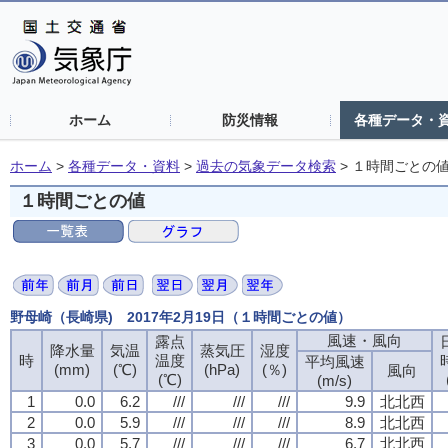
ホーム
防災情報
各種データ・
ホーム
>
各種データ・資料
>
過去の気象データ検索
>
１時間ごとの
１時間ごとの値
野母崎（長崎県) 2017年2月19日（１時間ごとの値）
風速・風向
露点
降水量
気温
蒸気圧
湿度
時
温度
平均風速
(mm)
(℃)
(hPa)
(％)
風向
(℃)
(m/s)
1
0.0
6.2
///
///
///
9.9
北北西
2
0.0
5.9
///
///
///
8.9
北北西
3
0.0
5.7
///
///
///
6.7
北北西