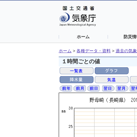
ホーム
防災情
ホーム
>
各種データ・資料
>
過去の気象
１時間ごとの値