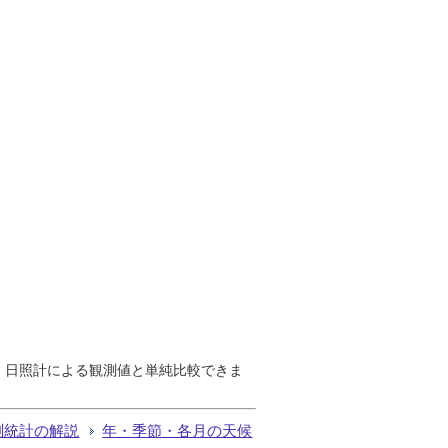
で、日照計による観測値と単純比較できま
測統計の解説
年・季節・各月の天候