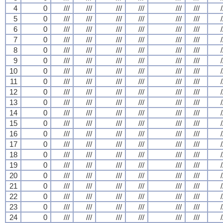
4
0
///
///
///
///
///
///
/
5
0
///
///
///
///
///
///
/
6
0
///
///
///
///
///
///
/
7
0
///
///
///
///
///
///
/
8
0
///
///
///
///
///
///
/
9
0
///
///
///
///
///
///
/
10
0
///
///
///
///
///
///
/
11
0
///
///
///
///
///
///
/
12
0
///
///
///
///
///
///
/
13
0
///
///
///
///
///
///
/
14
0
///
///
///
///
///
///
/
15
0
///
///
///
///
///
///
/
16
0
///
///
///
///
///
///
/
17
0
///
///
///
///
///
///
/
18
0
///
///
///
///
///
///
/
19
0
///
///
///
///
///
///
/
20
0
///
///
///
///
///
///
/
21
0
///
///
///
///
///
///
/
22
0
///
///
///
///
///
///
/
23
0
///
///
///
///
///
///
/
24
0
///
///
///
///
///
///
/