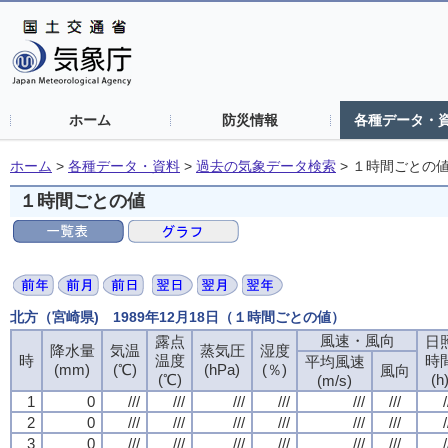
ホーム
防災情報
各種データ・
ホーム
>
各種データ・資料
>
過去の気象データ検索
>
１時間ごとの
１時間ごとの値
北方（宮崎県) 1989年12月18日（１時間ごとの値）
風速・風向
露点
日
降水量
気温
蒸気圧
湿度
時
温度
時
平均風速
(mm)
(℃)
(hPa)
(％)
風向
(℃)
(h
(m/s)
1
0
///
///
///
///
///
///
/
2
0
///
///
///
///
///
///
/
3
0
///
///
///
///
///
///
/