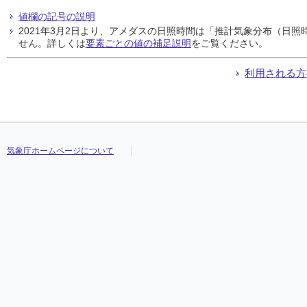
値欄の記号の説明
2021年3月2日より、アメダスの日照時間は「推計気象分布（日
せん。詳しくは
要素ごとの値の補足説明
をご覧ください。
利用される方
気象庁ホームページについて