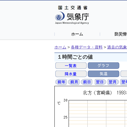
ホーム
防災情
ホーム
>
各種データ・資料
>
過去の気象
１時間ごとの値