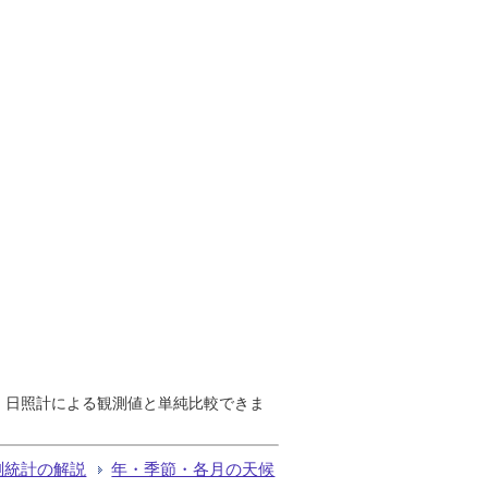
で、日照計による観測値と単純比較できま
測統計の解説
年・季節・各月の天候