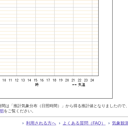
日照時間は「推計気象分布（日照時間）」から得る推計値となりましたの
明
をご覧ください。
利用される方へ
よくある質問（FAQ）
気象観