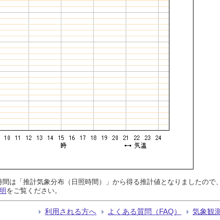
日照時間は「推計気象分布（日照時間）」から得る推計値となりましたの
明
をご覧ください。
利用される方へ
よくある質問（FAQ）
気象観