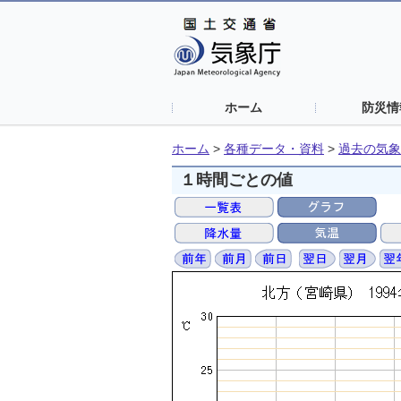
ホーム
防災情
ホーム
>
各種データ・資料
>
過去の気象
１時間ごとの値