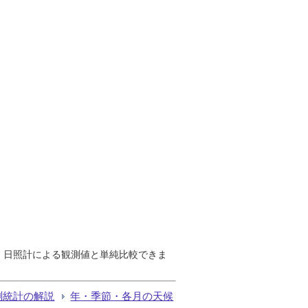
で、日照計による観測値と単純比較できま
測統計の解説
年・季節・各月の天候